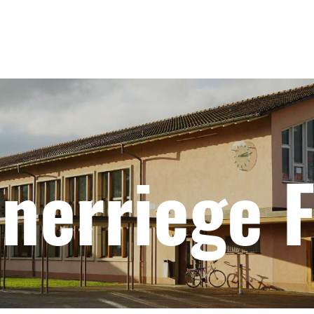
nerriege F