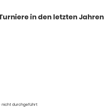
Turniere in den letzten Jahren
 - nicht durchgeführt