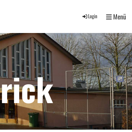
Menü
Login
rick