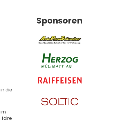
Sponsoren
in die
e
 im
 faire