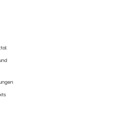
tal.
 und
rungen
its