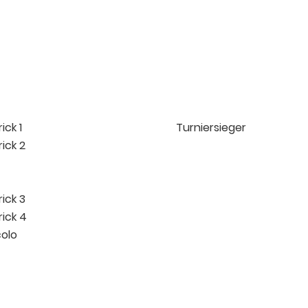
ick 1
Turniersieger
ick 2
ick 3
ick 4
colo