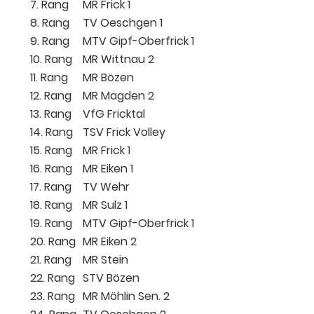
7. Rang
MR Frick 1
8. Rang
TV Oeschgen 1
9. Rang
MTV Gipf-Oberfrick 1
10. Rang
MR Wittnau 2
11. Rang
MR Bözen
12. Rang
MR Magden 2
13. Rang
VfG Fricktal
14. Rang
TSV Frick Volley
15. Rang
MR Frick 1
16. Rang
MR Eiken 1
17. Rang
TV Wehr
18. Rang
MR Sulz 1
19. Rang
MTV Gipf-Oberfrick 1
20. Rang
MR Eiken 2
21. Rang
MR Stein
22. Rang
STV Bözen
23. Rang
MR Möhlin Sen. 2